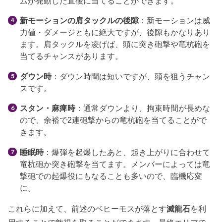
ムが発動した直後に当てることができます。
新モーションの肩タックルの後隙
：新モーションは威
力値・ダメージともに絶大ですが、後隙もかなりあり
ます。肩タックルを凌げば、頭に突き砲撃や竜杭砲を
当てるチャンスがあります。
ダウン時
：ダウン時間は短いですが、頭を狙うチャン
スです。
スタン・麻痺時
：通常ダウンより、拘束時間が長めな
ので、余裕で2連砲撃からの竜杭砲を当てることがで
きます。
睡眠時
：爆弾を起爆したあと、起き上がりに合わせて
竜杭砲か突き砲撃を当てます。メンバーによっては竜
撃砲での起爆役にもなることも多いので、臨機応変
に。
これらに加えて、前述のベヒーモスが落とす
滅龍石
を利