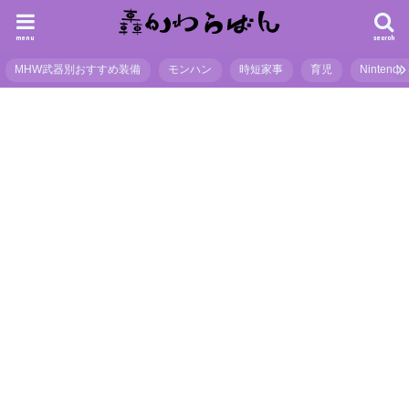
menu
search
MHW武器別おすすめ装備
モンハン
時短家事
育児
Nintendo 