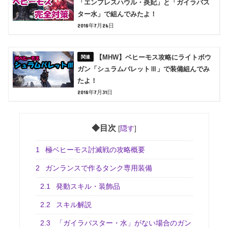
「エンプレスハウル・炎妃」と「ガイラバス
ター水」で組んでみたよ！
2018年7月26日
【MHW】ベヒーモス攻略にライトボウ
ガン「シュラムバレットⅢ」で装備組んでみ
たよ！
2018年7月31日
◆目次
[
隠す
]
1
極ベヒーモス討滅戦の攻略概要
2
ガンランスで作るタンク専用装備
2.1
発動スキル・装飾品
2.2
スキル解説
2.3
「ガイラバスター・水」がない場合のガン