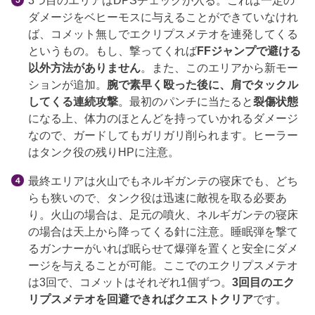
3つ目のエリアはDPSチェックが入る。これは一定の
ダメージをベヒーモスに与えることができていなけれ
ば、コメット無しでエクリプスメテオを連発してくる
というもの。もし、撃ってくれば
FFジャンプで避ける
以外方法がありません
。また、このエリアから新モー
ションが追加。
腕で素早く殴った後に、肩でタックル
してくる連続攻撃
。最初のパンチに当たると
裂傷状態
になる上、体力のほとんどを持っていかれるダメージ
なので、ガードしてもガリガリ削られます。ヒーラー
はタンク役の残りHPに注意。
最終エリアは火山でもネルギガンテの寝床でも、どち
らも狭いので、タンク役は迅速に敵視を取る必要あ
り。火山の場合は、足元の噴火、ネルギガンテの寝床
の場合は天上から降ってくる針に注意。睡眠弾を撃て
るガンナーがいれば眠らせて爆弾を置くと安全にダメ
ージを与えることが可能。ここでのエクリプスメテオ
は3回で、コメットはそれぞれ1個ずつ。
3回目のエク
リプスメテオを回避できればクエストクリア
です。