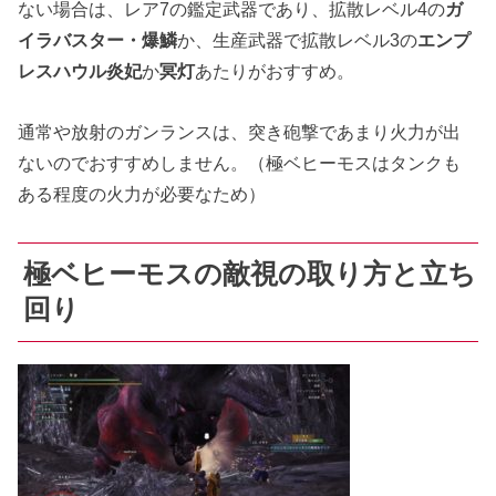
ない場合は、レア7の鑑定武器であり、拡散レベル4の
ガ
イラバスター・爆鱗
か、生産武器で拡散レベル3の
エンプ
レスハウル炎妃
か
冥灯
あたりがおすすめ。
通常や放射のガンランスは、突き砲撃であまり火力が出
ないのでおすすめしません。（極ベヒーモスはタンクも
ある程度の火力が必要なため）
極ベヒーモスの敵視の取り方と立ち
回り