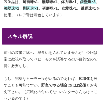
装飾品は、
耐衝珠×1、無撃珠×1、体力珠×1、
鉄壁珠×3
、
強壁珠×1
、
剛刃珠×1
、研磨珠×1、友愛珠×1、跳躍珠×1
を
使用。（レア珠は着色しています）
スキル解説
前回の装備に比べ、早食いを入れていませんが、今回は
常に敵視を取ってベヒーモスを誘導するのが目的なので
特に必要なし。
もし、完璧なヒーラー役がいるのであれば、
広域化
を外
すことも可能ですが、
野良でやる場合はほぼ必須
とお考
え下さい。（広域化の付いてないハンターさんもけっこ
ういるので！）