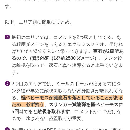
す。
以下、エリア別に簡単にまとめ。
最初のエリアでは、コメットを2つ落としてくる。あ
る程度ダメージを与えるとエクリプスメテオ。早けれ
ばだいたい3分くらいで撃ってきます。
落石が2箇所あ
るので、ほぼ必須（1発約2500ダメージ）
。タンク役
は敵視を取って、落石地点へ誘導すると上手くいきま
す。
2つ目のエリアでは、ミールストームが増える前にタ
ンク役が早めに敵視を取らないと身動きが取れなくな
る。
極ベヒーモスが滅龍石を落としていることがある
ため、必ず拾う
。
スリンガー滅龍弾を極ベヒーモスに
5回当てると敵視を取れます
。コメットが１つだけな
ので、壊されない位置取りが重要。