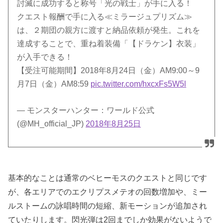
討滅に成功すると称号「光の戦士」が手に入る！
クエスト報酬で手に入る≪ミラージュプリズム≫
は、２期団の親方に渡すと納品依頼が発生。これを
達成することで、重ね着装備「【ドラケン】衣装」
が入手できる！
【受注可能期間】2018年8月24日（金）AM9:00～9
月7日（金）AM8:59
pic.twitter.com/hxcxFs5W5l
— モンスターハンター：ワールド公式
(@MH_official_JP)
2018年8月25日
基本的なことは通常のベヒーモスのクエストと同じです
が、各エリアでのエクリプスメテオの回数増加や、ミー
ルストームの詠唱時間の短縮、新モーションが追加され
ていたりします。閃光弾は2回までしか効果がないようで