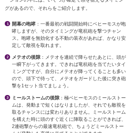
グがあるので、それらをご紹介します。
開幕の咆哮
：一番最初の戦闘開始時にベヒーモスが咆
哮しますが、そのタイミングが竜杭砲を撃つチャン
ス。咆哮を無効化する不動の装衣があれば、かなり安
定して敵視を取れます。
メテオの後隙
：メテオを連続で降らせたあとに、頭が
一瞬下がってきます。できれば竜杭砲を当てたいタイ
ミングですが、自分にメテオが降ってくることも多い
ので、頭下で待って、メテオをガードした後に突き砲
撃を1セット当てましょう。
ミールストームの後隙
：極ベヒーモスのミールストー
ムは、発動まで短くはなりましたが、それでも敵視を
取るチャンスには変わりありません。ミールストーム
を構えた時に頭のすぐ近くに陣取ることができれば、
2連砲撃からの最速竜杭砲で、ちょうどミールストー