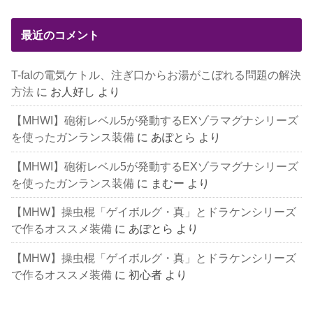
最近のコメント
T-falの電気ケトル、注ぎ口からお湯がこぼれる問題の解決
方法
に
お人好し
より
【MHWI】砲術レベル5が発動するEXゾラマグナシリーズ
を使ったガンランス装備
に
あぽとら
より
【MHWI】砲術レベル5が発動するEXゾラマグナシリーズ
を使ったガンランス装備
に
まむー
より
【MHW】操虫棍「ゲイボルグ・真」とドラケンシリーズ
で作るオススメ装備
に
あぽとら
より
【MHW】操虫棍「ゲイボルグ・真」とドラケンシリーズ
で作るオススメ装備
に
初心者
より