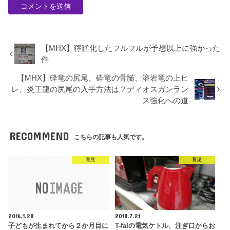
【MHX】獰猛化したフルフルが予想以上に強かった
件
【MHX】砕竜の尻尾、砕竜の骨髄、溶岩竜の上ヒ
レ、炎王龍の尻尾の入手方法は？ディオスガンラン
ス強化への道
RECOMMEND
こちらの記事も人気です。
育児
育児
2016.1.28
2018.7.21
子どもが生まれてから２か月目に
T-falの電気ケトル、注ぎ口からお