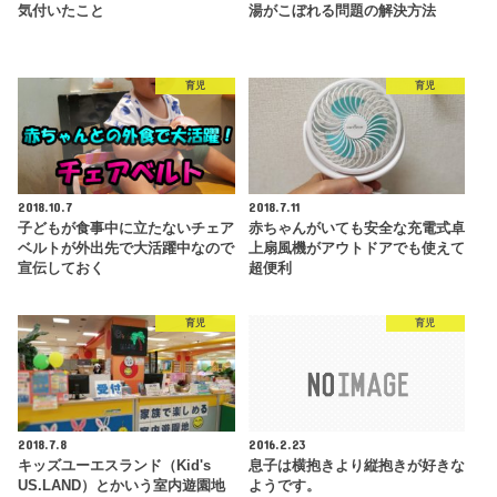
気付いたこと
湯がこぼれる問題の解決方法
育児
育児
2018.10.7
2018.7.11
子どもが食事中に立たないチェア
赤ちゃんがいても安全な充電式卓
ベルトが外出先で大活躍中なので
上扇風機がアウトドアでも使えて
宣伝しておく
超便利
育児
育児
2018.7.8
2016.2.23
キッズユーエスランド（Kid's
息子は横抱きより縦抱きが好きな
US.LAND）とかいう室内遊園地
ようです。