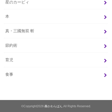
星のカービィ
本
真・三國無双 斬
節約術
育児
食事
©Copyright2026
轟かわらばん
.All Rights Reserved.