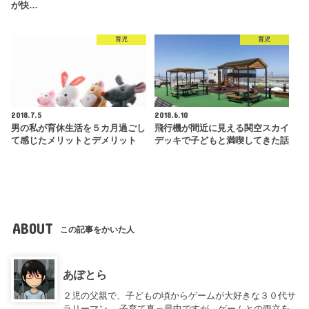
が快…
育児
育児
2018.7.5
2018.6.10
男の私が育休生活を５カ月過ごし
飛行機が間近に見える関空スカイ
て感じたメリットとデメリット
デッキで子どもと満喫してきた話
ABOUT
この記事をかいた人
あぽとら
２児の父親で、子どもの頃からゲームが大好きな３０代サ
ラリーマン。 子育て真っ最中ですが、ゲームとの両立を