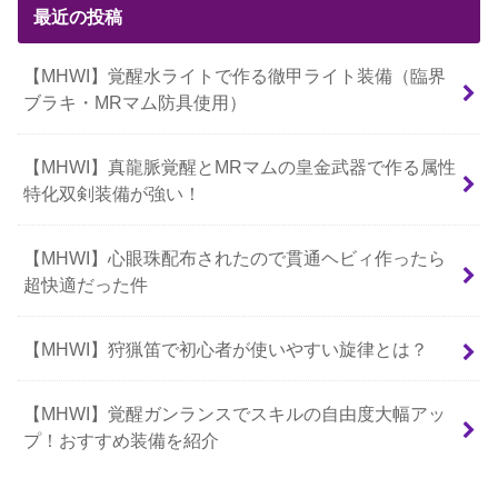
最近の投稿
【MHWI】覚醒水ライトで作る徹甲ライト装備（臨界
ブラキ・MRマム防具使用）
【MHWI】真龍脈覚醒とMRマムの皇金武器で作る属性
特化双剣装備が強い！
【MHWI】心眼珠配布されたので貫通ヘビィ作ったら
超快適だった件
【MHWI】狩猟笛で初心者が使いやすい旋律とは？
【MHWI】覚醒ガンランスでスキルの自由度大幅アッ
プ！おすすめ装備を紹介