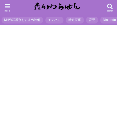
menu
search
MHW武器別おすすめ装備
モンハン
時短家事
育児
Nintendo 