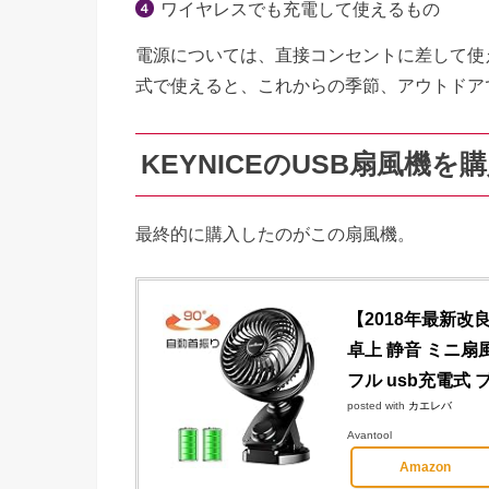
ワイヤレスでも充電して使えるもの
電源については、直接コンセントに差して使
式で使えると、これからの季節、アウトドア
KEYNICEのUSB扇風機を
最終的に購入したのがこの扇風機。
【2018年最新改良
卓上 静音 ミニ扇
フル usb充電式 
posted with
カエレバ
Avantool
Amazon