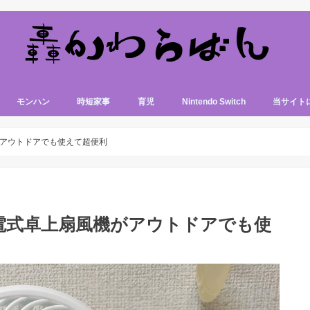
モンハン
時短家事
育児
Nintendo Switch
当サイト
アウトドアでも使えて超便利
電式卓上扇風機がアウトドアでも使