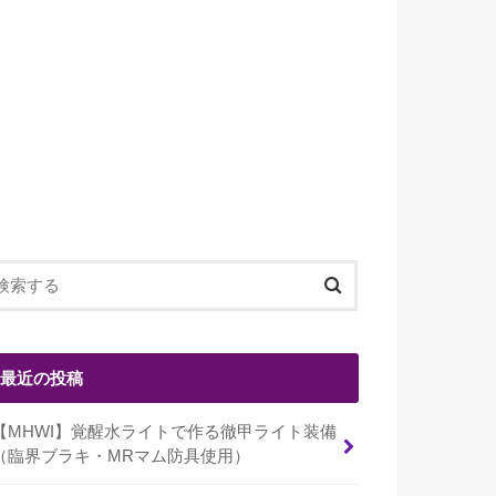
最近の投稿
【MHWI】覚醒水ライトで作る徹甲ライト装備
（臨界ブラキ・MRマム防具使用）