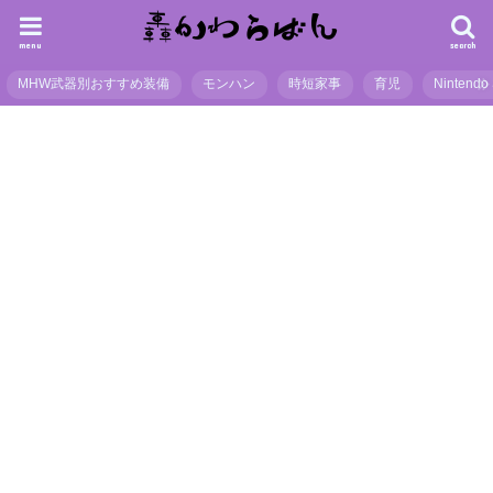
menu
search
MHW武器別おすすめ装備
モンハン
時短家事
育児
Nintendo 