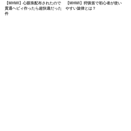
【MHWI】心眼珠配布されたので
【MHWI】狩猟笛で初心者が使い
貫通ヘビィ作ったら超快適だった
やすい旋律とは？
件