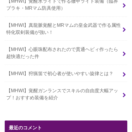
【MHWI】覚醒水ライトで作る徹甲ライト装備（臨界
ブラキ・MRマム防具使用）
【MHWI】真龍脈覚醒とMRマムの皇金武器で作る属性
特化双剣装備が強い！
【MHWI】心眼珠配布されたので貫通ヘビィ作ったら
超快適だった件
【MHWI】狩猟笛で初心者が使いやすい旋律とは？
【MHWI】覚醒ガンランスでスキルの自由度大幅アッ
プ！おすすめ装備を紹介
最近のコメント