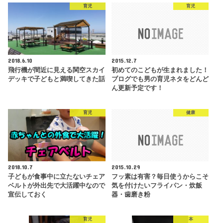
育児
育児
2018.6.10
2015.12.7
飛行機が間近に見える関空スカイ
初めてのこどもが生まれました！
デッキで子どもと満喫してきた話
ブログでも男の育児ネタをどんど
ん更新予定です！
育児
健康
2018.10.7
2015.10.29
子どもが食事中に立たないチェア
フッ素は有害？毎日使うからこそ
ベルトが外出先で大活躍中なので
気を付けたいフライパン・炊飯
宣伝しておく
器・歯磨き粉
育児
本