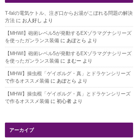
T-falの電気ケトル、注ぎ口からお湯がこぼれる問題の解決
方法
に
お人好し
より
【MHWI】砲術レベル5が発動するEXゾラマグナシリーズ
を使ったガンランス装備
に
あぽとら
より
【MHWI】砲術レベル5が発動するEXゾラマグナシリーズ
を使ったガンランス装備
に
まむー
より
【MHW】操虫棍「ゲイボルグ・真」とドラケンシリーズ
で作るオススメ装備
に
あぽとら
より
【MHW】操虫棍「ゲイボルグ・真」とドラケンシリーズ
で作るオススメ装備
に
初心者
より
アーカイブ