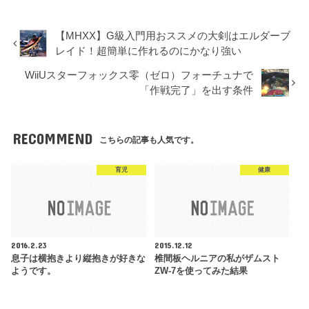
【MHXX】G級入門用おススメの大剣はエルダーブ
レイド！超簡単に作れるのにかなり強い
WiiUスターフォックス零（ゼロ）フォーチュナで
「作戦完了」を出す条件
RECOMMEND
こちらの記事も人気です。
育児
健康
2016.2.23
2015.12.12
息子は横抱きより縦抱きが好きな
椎間板ヘルニアの私がザムスト
ようです。
ZW-7を使ってみた結果