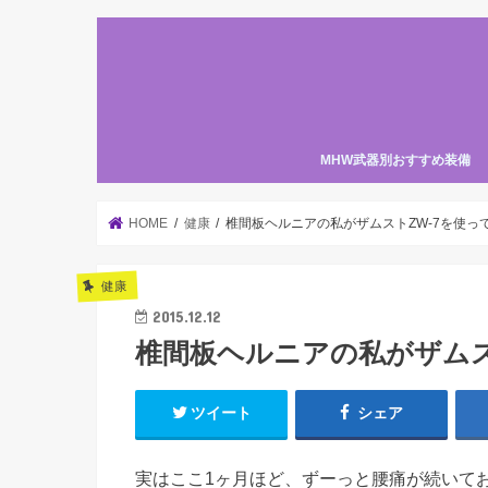
MHW武器別おすすめ装備
HOME
健康
椎間板ヘルニアの私がザムストZW-7を使っ
健康
2015.12.12
椎間板ヘルニアの私がザムス
ツイート
シェア
実はここ1ヶ月ほど、ずーっと腰痛が続いて