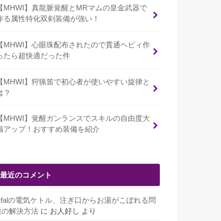
【MHWI】真龍脈覚醒とMRマムの皇金武器で
作る属性特化双剣装備が強い！
【MHWI】心眼珠配布されたので貫通ヘビィ作
ったら超快適だった件
【MHWI】狩猟笛で初心者が使いやすい旋律と
は？
【MHWI】覚醒ガンランスでスキルの自由度大
幅アップ！おすすめ装備を紹介
最近のコメント
T-falの電気ケトル、注ぎ口からお湯がこぼれる問
題の解決方法
に
お人好し
より