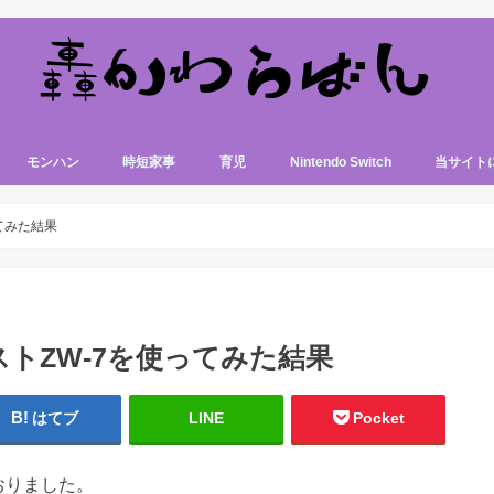
モンハン
時短家事
育児
Nintendo Switch
当サイト
てみた結果
トZW-7を使ってみた結果
はてブ
LINE
Pocket
おりました。