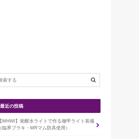
最近の投稿
【MHWI】覚醒水ライトで作る徹甲ライト装備
（臨界ブラキ・MRマム防具使用）