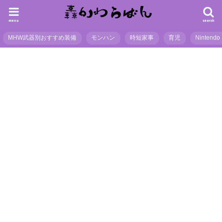
menu
search
MHW武器別おすすめ装備
モンハン
時短家事
育児
Nintendo 