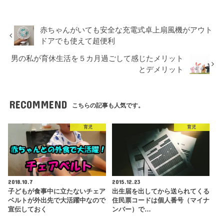
赤ちゃんがいても安全な充電式卓上扇風機がアウト
ドアでも使えて超便利
男の私が育休生活を５カ月過ごして感じたメリット
とデメリット
RECOMMEND
こちらの記事も人気です。
育児
育児
2018.10.7
2015.12.23
子どもが食事中に立たないチェア
出生届を出してから送られてくる
ベルトが外出先で大活躍中なので
住民票コー​ドは個人番号（マイナ
宣伝しておく
ンバー）で…