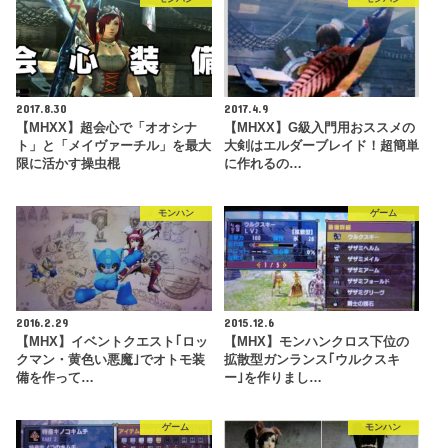
2017.8.30
2017.4.9
【MHXX】超会心で「オオシナ
【MHXX】G級入門用おススメの
ト」と「メイヴァーチル」を最大
大剣はエルダーブレイド！超簡単
限に活かす操虫棍
に作れるの…
モンハン
ゲーム
2016.2.29
2015.12.6
【MHX】イベントクエスト｢ロッ
【MHX】モンハンクロス下位の
クマン・黄色い悪魔｣でオトモ装
拡散型ガンランス｢ウルクスキ
備を作って…
ー｣を作りまし…
ゲーム
モンハン