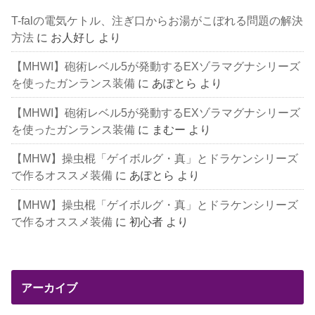
T-falの電気ケトル、注ぎ口からお湯がこぼれる問題の解決
方法
に
お人好し
より
【MHWI】砲術レベル5が発動するEXゾラマグナシリーズ
を使ったガンランス装備
に
あぽとら
より
【MHWI】砲術レベル5が発動するEXゾラマグナシリーズ
を使ったガンランス装備
に
まむー
より
【MHW】操虫棍「ゲイボルグ・真」とドラケンシリーズ
で作るオススメ装備
に
あぽとら
より
【MHW】操虫棍「ゲイボルグ・真」とドラケンシリーズ
で作るオススメ装備
に
初心者
より
アーカイブ