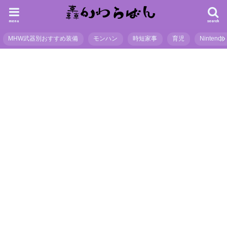
menu
search
MHW武器別おすすめ装備
モンハン
時短家事
育児
Nintendo 