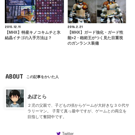
2015.12.11
2016.2.21
【MHX】特産キノコキムチと氷
【MHX】ガード強化・ガード性
結晶イチゴの入手方法は？
能+2・砲術王がつく見た目重視
のガンランス装備
ABOUT
この記事をかいた人
あぽとら
２児の父親で、子どもの頃からゲームが大好きな３０代サ
ラリーマン。 子育て真っ最中ですが、ゲームとの両立を
目指して奮闘中です。
Twitter