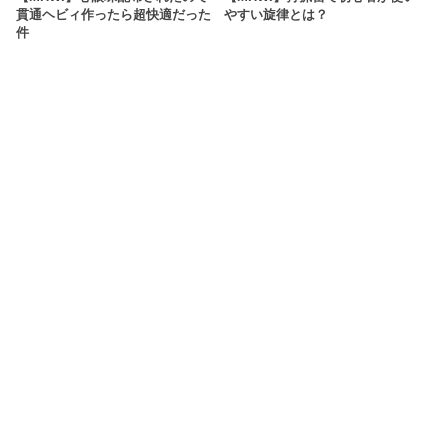
貫通ヘビィ作ったら超快適だった
やすい旋律とは？
件