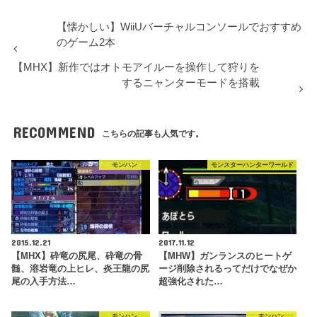
【懐かしい】WiiUバーチャルコンソールでおすすめ
のゲーム2本
【MHX】新作ではオトモアイルーを操作して狩りを
するニャンターモードを搭載
RECOMMEND
こちらの記事も人気です。
モンハン
モンスターハンターワールド
2015.12.21
2017.11.12
【MHX】砕竜の尻尾、砕竜の骨
【MHW】ガンランスのヒートゲ
髄、溶岩竜の上ヒレ、炎王龍の尻
ージ削除されるってだけでなぜか
尾の入手方法…
超強化された…
モンハン
モンハン