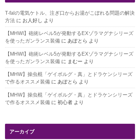
T-falの電気ケトル、注ぎ口からお湯がこぼれる問題の解決
方法
に
お人好し
より
【MHWI】砲術レベル5が発動するEXゾラマグナシリーズ
を使ったガンランス装備
に
あぽとら
より
【MHWI】砲術レベル5が発動するEXゾラマグナシリーズ
を使ったガンランス装備
に
まむー
より
【MHW】操虫棍「ゲイボルグ・真」とドラケンシリーズ
で作るオススメ装備
に
あぽとら
より
【MHW】操虫棍「ゲイボルグ・真」とドラケンシリーズ
で作るオススメ装備
に
初心者
より
アーカイブ