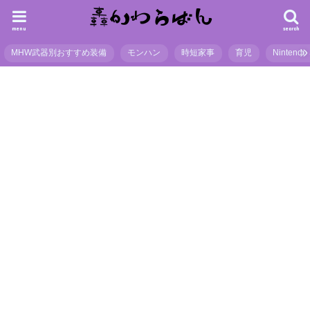
menu
search
MHW武器別おすすめ装備
モンハン
時短家事
育児
Nintendo 