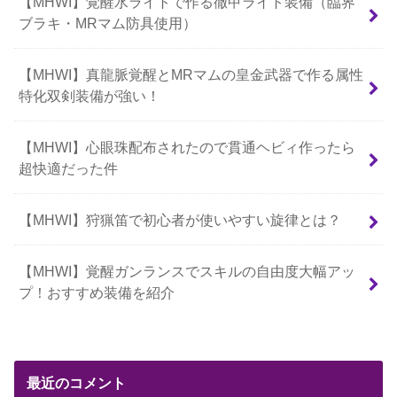
【MHWI】覚醒水ライトで作る徹甲ライト装備（臨界
ブラキ・MRマム防具使用）
【MHWI】真龍脈覚醒とMRマムの皇金武器で作る属性
特化双剣装備が強い！
【MHWI】心眼珠配布されたので貫通ヘビィ作ったら
超快適だった件
【MHWI】狩猟笛で初心者が使いやすい旋律とは？
【MHWI】覚醒ガンランスでスキルの自由度大幅アッ
プ！おすすめ装備を紹介
最近のコメント