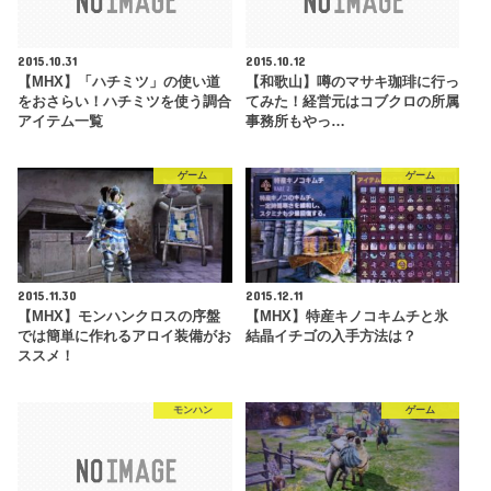
2015.10.31
2015.10.12
【MHX】「ハチミツ」の使い道
【和歌山】噂のマサキ珈琲に行っ
をおさらい！ハチミツを使う調合
てみた！経営元はコブクロの所属
アイテム一覧
事務所もやっ…
ゲーム
ゲーム
2015.11.30
2015.12.11
【MHX】モンハンクロスの序盤
【MHX】特産キノコキムチと氷
では簡単に作れるアロイ装備がお
結晶イチゴの入手方法は？
ススメ！
モンハン
ゲーム