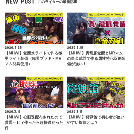
NEW POST
このライターの最新記事
モンスターハンターワールド
モンスターハンターワールド
2020.5.25
2020.5.15
【MHWI】覚醒水ライトで作る徹
【MHWI】真龍脈覚醒とMRマム
甲ライト装備（臨界ブラキ・MR
の皇金武器で作る属性特化双剣装
マム防具使用）
備が強い！
モンスターハンターワールド
モンスターハンターワールド
2020.3.15
2020.3.13
【MHWI】心眼珠配布されたので
【MHWI】狩猟笛で初心者が使い
貫通ヘビィ作ったら超快適だった
やすい旋律とは？
件