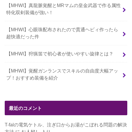
【MHWI】真龍脈覚醒とMRマムの皇金武器で作る属性
特化双剣装備が強い！
【MHWI】心眼珠配布されたので貫通ヘビィ作ったら
超快適だった件
【MHWI】狩猟笛で初心者が使いやすい旋律とは？
【MHWI】覚醒ガンランスでスキルの自由度大幅アッ
プ！おすすめ装備を紹介
最近のコメント
T-falの電気ケトル、注ぎ口からお湯がこぼれる問題の解決
方法
に
お人好し
より