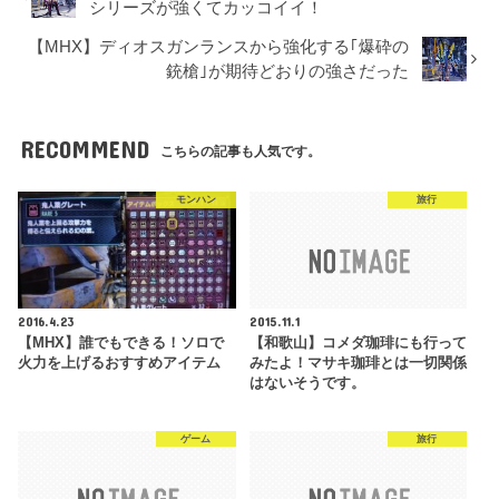
シリーズが強くてカッコイイ！
【MHX】ディオスガンランスから強化する｢爆砕の
銃槍｣が期待どおりの強さだった
RECOMMEND
こちらの記事も人気です。
モンハン
旅行
2016.4.23
2015.11.1
【MHX】誰でもできる！ソロで
【和歌山】コメダ珈琲にも行って
火力を上げるおすすめアイテム
みたよ！マサキ珈琲とは一切関係
はないそうです。
ゲーム
旅行