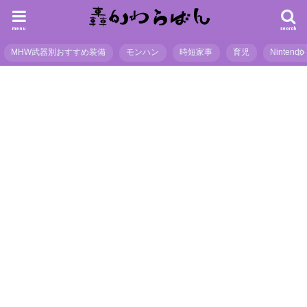
menu
search
MHW武器別おすすめ装備
モンハン
時短家事
育児
Nintendo 