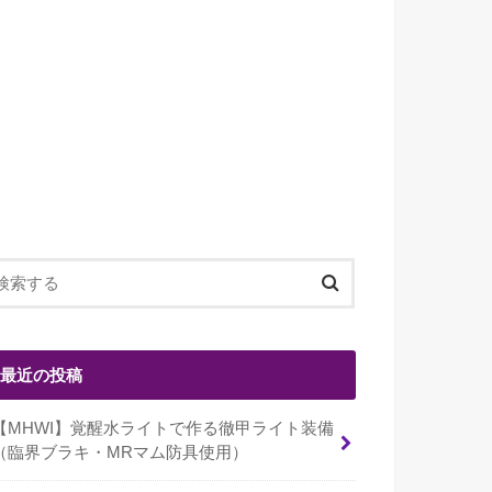
最近の投稿
【MHWI】覚醒水ライトで作る徹甲ライト装備
（臨界ブラキ・MRマム防具使用）