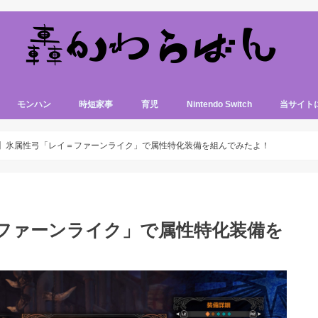
モンハン
時短家事
育児
Nintendo Switch
当サイト
W】氷属性弓「レイ＝ファーンライク」で属性特化装備を組んでみたよ！
＝ファーンライク」で属性特化装備を