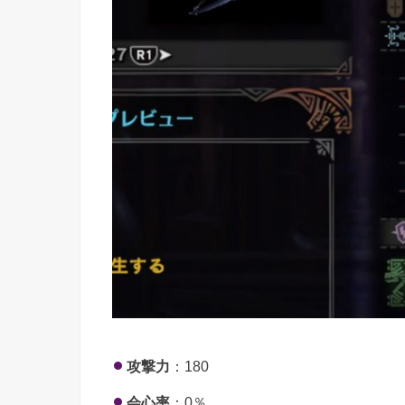
攻撃力
：180
会心率
：0％