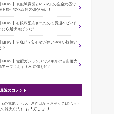
【MHWI】真龍脈覚醒とMRマムの皇金武器で
作る属性特化双剣装備が強い！
【MHWI】心眼珠配布されたので貫通ヘビィ作
ったら超快適だった件
【MHWI】狩猟笛で初心者が使いやすい旋律と
は？
【MHWI】覚醒ガンランスでスキルの自由度大
幅アップ！おすすめ装備を紹介
最近のコメント
T-falの電気ケトル、注ぎ口からお湯がこぼれる問
題の解決方法
に
お人好し
より