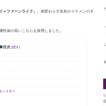
イ＝ファーンライク」
。相変わらず名前がイケメンのギ
属性値の高いこちらを採用しました。
◆目次
[
隠す
]
ク
介
モンスター