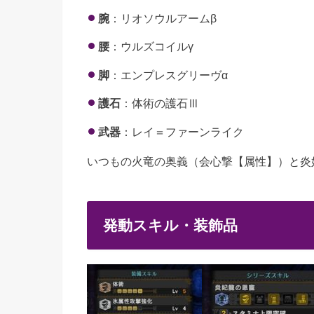
腕
：リオソウルアームβ
腰
：ウルズコイルγ
脚
：エンプレスグリーヴα
護石
：体術の護石Ⅲ
武器
：レイ＝ファーンライク
いつもの火竜の奥義（会心撃【属性】）と炎
発動スキル・装飾品