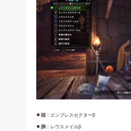
頭
：エンプレスセクターβ
胴
：レウスメイルβ