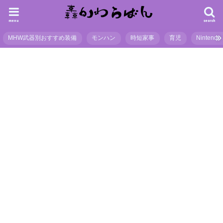
menu
search
MHW武器別おすすめ装備
モンハン
時短家事
育児
Nintendo 