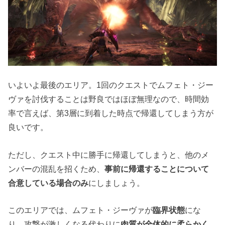
いよいよ最後のエリア。1回のクエストでムフェト・ジー
ヴァを討伐することは野良ではほぼ無理なので、時間効
率で言えば、第3層に到着した時点で帰還してしまう方が
良いです。
ただし、クエスト中に勝手に帰還してしまうと、他のメ
ンバーの混乱を招くため、
事前に帰還することについて
合意している場合のみ
にしましょう。
このエリアでは、ムフェト・ジーヴァが
臨界状態
にな
り、攻撃が激しくなる代わりに
肉質が全体的に柔らかく