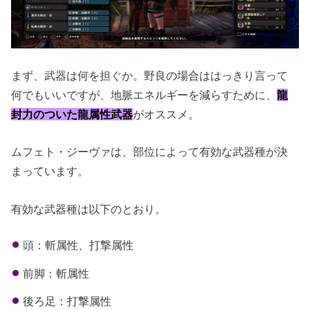
まず、武器は何を担ぐか。野良の場合ははっきり言って
何でもいいですが、地脈エネルギーを減らすために、
龍
封力のついた龍属性武器
がオススメ。
ムフェト・ジーヴァは、部位によって有効な武器種が決
まっています。
有効な武器種は以下のとおり。
頭：斬属性、打撃属性
前脚：斬属性
後ろ足：打撃属性