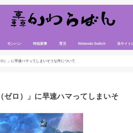
モンハン
時短家事
育児
Nintendo Switch
当サイト
（ゼロ）」に早速ハマってしまいそうな件について
零（ゼロ）」に早速ハマってしまいそ