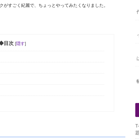
クがすごく紀麗で、ちょっと
やってみたくなりました。
◆目次
[
隠す
]