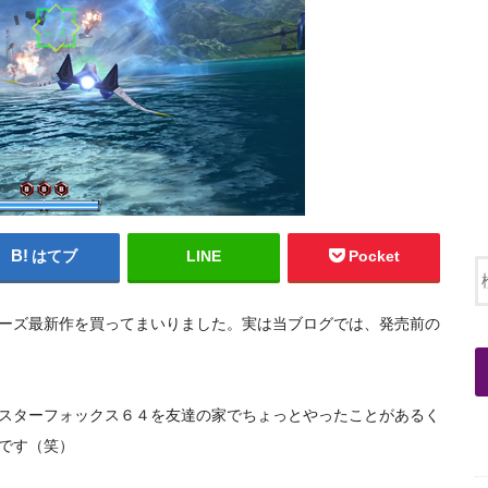
はてブ
LINE
Pocket
ーズ最新作を買ってま
いりま
した。実は当ブログでは、発売前の
スターフォックス６４を友達
の家でちょっとやったことがあるく
です（笑）