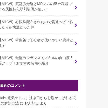
【MHWI】真龍脈覚醒とMRマムの皇金武器で
作る属性特化双剣装備が強い！
【MHWI】心眼珠配布されたので貫通ヘビィ作
ったら超快適だった件
【MHWI】狩猟笛で初心者が使いやすい旋律と
は？
【MHWI】覚醒ガンランスでスキルの自由度大
幅アップ！おすすめ装備を紹介
最近のコメント
T-falの電気ケトル、注ぎ口からお湯がこぼれる問
題の解決方法
に
お人好し
より