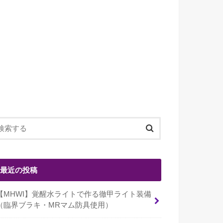
最近の投稿
【MHWI】覚醒水ライトで作る徹甲ライト装備
（臨界ブラキ・MRマム防具使用）