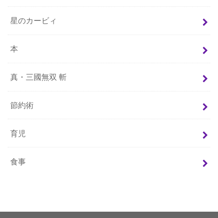
星のカービィ
本
真・三國無双 斬
節約術
育児
食事