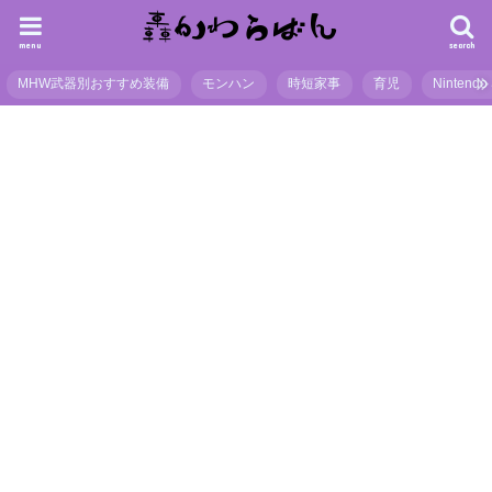
menu
search
MHW武器別おすすめ装備
モンハン
時短家事
育児
Nintendo 