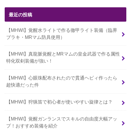
最近の投稿
【MHWI】覚醒水ライトで作る徹甲ライト装備（臨界
ブラキ・MRマム防具使用）
【MHWI】真龍脈覚醒とMRマムの皇金武器で作る属性
特化双剣装備が強い！
【MHWI】心眼珠配布されたので貫通ヘビィ作ったら
超快適だった件
【MHWI】狩猟笛で初心者が使いやすい旋律とは？
【MHWI】覚醒ガンランスでスキルの自由度大幅アッ
プ！おすすめ装備を紹介