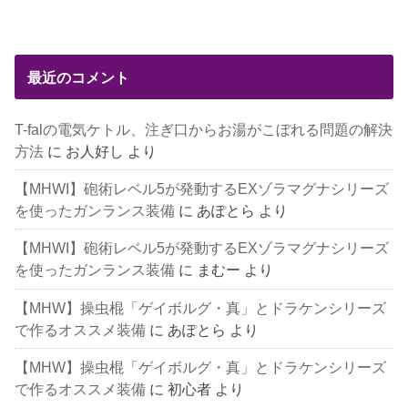
最近のコメント
T-falの電気ケトル、注ぎ口からお湯がこぼれる問題の解決
方法
に
お人好し
より
【MHWI】砲術レベル5が発動するEXゾラマグナシリーズ
を使ったガンランス装備
に
あぽとら
より
【MHWI】砲術レベル5が発動するEXゾラマグナシリーズ
を使ったガンランス装備
に
まむー
より
【MHW】操虫棍「ゲイボルグ・真」とドラケンシリーズ
で作るオススメ装備
に
あぽとら
より
【MHW】操虫棍「ゲイボルグ・真」とドラケンシリーズ
で作るオススメ装備
に
初心者
より